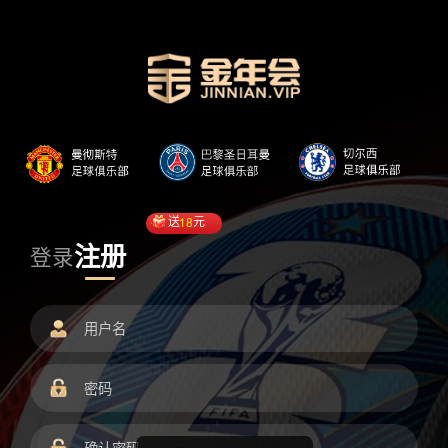
送
18
元
注册
登录