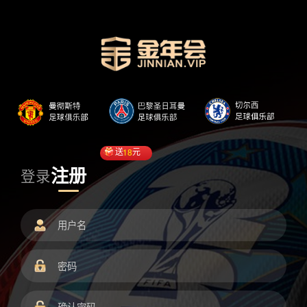
送
18
元
注册
登录