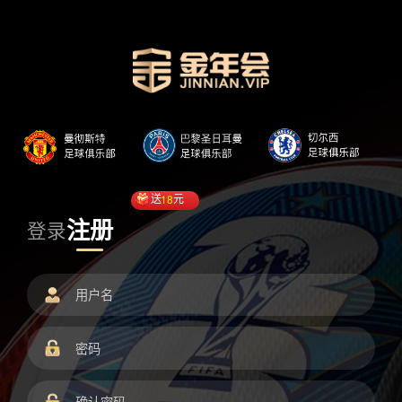
送
18
元
注册
登录